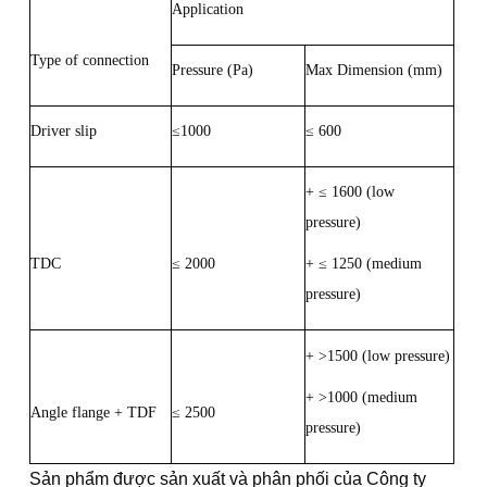
Application
Type of connection
Pressure (Pa)
Max Dimension (mm)
Driver slip
≤1000
≤ 600
+ ≤ 1600 (low
pressure)
TDC
≤ 2000
+ ≤ 1250 (medium
pressure)
+ >1500 (low pressure)
+ >1000 (medium
Angle flange + TDF
≤ 2500
pressure)
Sản phẩm được sản xuất và phân phối của Công ty