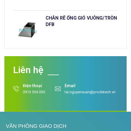
CHÂN RẼ ỐNG GIÓ VUÔNG/TRÒN
DFB
Liên hệ
Điện thoại
Email
0913 554 030
tai.nguyenxuan@prodetech.vn
VĂN PHÒNG GIAO DỊCH