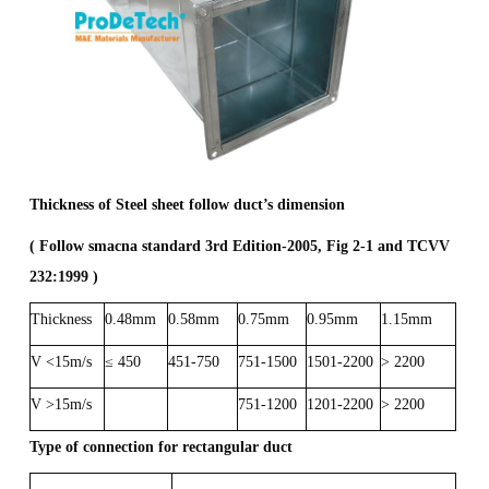
Thickness of Steel sheet follow duct’s dimension
( Follow smacna standard 3rd Edition-2005, Fig 2-1 and TCVV
232:1999 )
Thickness
0.48mm
0.58mm
0.75mm
0.95mm
1.15mm
V <15m/s
≤ 450
451-750
751-1500
1501-2200
> 2200
V >15m/s
751-1200
1201-2200
> 2200
Type of connection for rectangular duct