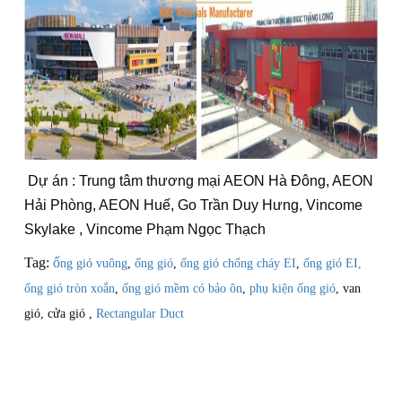
Dự án : Trung tâm thương mại AEON Hà Đông, AEON
Hải Phòng, AEON Huế, Go Trần Duy Hưng, Vincome
Skylake , Vincome Phạm Ngọc Thạch
Tag:
ố
ng gió vuông
,
ống gió
,
ống gió chống cháy EI
,
ống gió EI,
ống gió tròn xoắn
,
ống gió mềm có bảo ôn
,
phụ kiện ống gió
, van
gió, cửa gió ,
Rectangular Duct