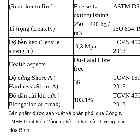
(Reaction to fire)
Fire self-
ASTM D6
extinguishing
250 – 320 kg /
Tỉ trọng (Density)
ISO 854:1
m3
Độ bền kéo (Tensile
TCVN 450
0,3 Mpa
strength )
2013
Dust and fibre
Health aspects
free
Độ cứng Shore A (
TCVN 159
36
Hardness -Shore A)
2013
Độ dãn dài khi đứt (
TCVN 450
103,1%
Elongation at break)
2013
Sản phẩm được sản xuất và phân phối của Công ty
TNHH Phát triển Công nghệ Tin học và Thương mại
Hòa Bình