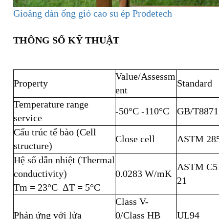
Gioăng dán ống gió cao su ép Prodetech
THÔNG SỐ KỸ THUẬT
Value/Assessm
Property
Standard
ent
Temperature range
-50°C -110°C
GB/T8871
service
Cấu trúc tế bào (Cell
Close cell
ASTM 28
structure)
Hệ số dẫn nhiệt (Thermal
ASTM C5
conductivity)
0.0283 W/mK
21
Tm = 23°C ΔT = 5°C
Class V-
Phản ứng với lửa
0/Class HB
UL94