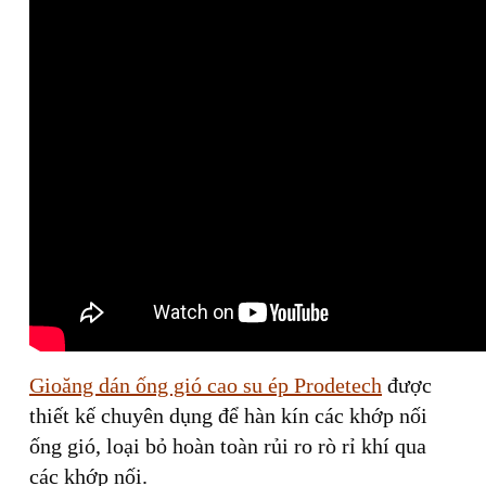
Gioăng dán ống gió cao su ép Prodetech
được
thiết kế chuyên dụng để hàn kín các khớp nối
ống gió, loại bỏ hoàn toàn rủi ro rò rỉ khí qua
các khớp nối.