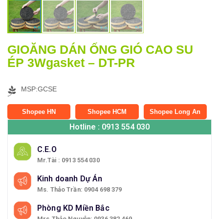
GIOĂNG DÁN ỐNG GIÓ CAO SU
ÉP 3Wgasket – DT-PR
MSP:GCSE
Shopee HN
Shopee HCM
Shopee Long An
Hotline : 0913 554 030
C.E.O
Mr.Tài : 0913 554 030
Kinh doanh Dự Án
Ms. Thảo Trần: 0904 698 379
Phòng KD Miền Bắc
Mrs.Thảo Nguyễn: 0936 382 469