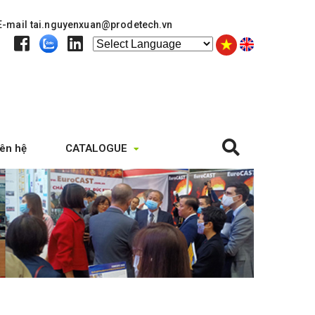
E-mail
tai.nguyenxuan@prodetech.vn
iên hệ
CATALOGUE